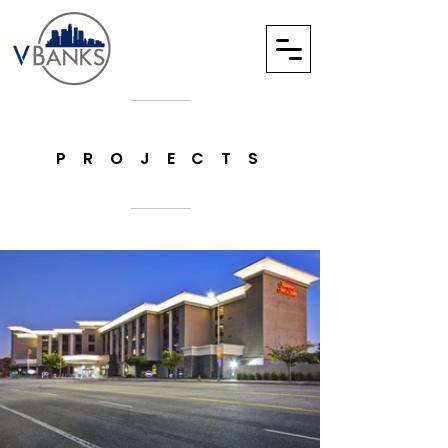
P R O J E C T S